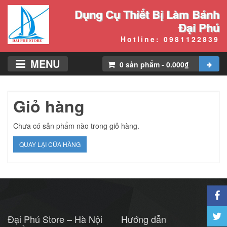
Dụng Cụ Thiết Bị Làm Bánh
Đại Phú
Hotline: 0981122839
MENU
0
sản phẩm
-
0.000
₫
Giỏ hàng
Chưa có sản phẩm nào trong giỏ hàng.
QUAY LẠI CỬA HÀNG
Đại Phú Store – Hà Nội
Hướng dẫn