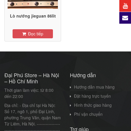
Lò nướng jieguan 86lit
Đọc tiếp
Đại Phú Store – Hà Nội
Hướng dẫn
– Hồ Chí Minh
Hướng dẫn mua hàng
Thời gian làm việc: từ 8:00
Đặt hàng trực tuyến
dến 22:00
Hình thức giao hàng
Địa chỉ: - Địa chỉ tại Hà Nội:
Số 17, ngõ 1, phố Đại Linh,
Phí vận chuyển
phường Trung Văn, quận Nam
Từ Liêm, Hà Nội. ----------------
Trợ giúp
--------------------------------------