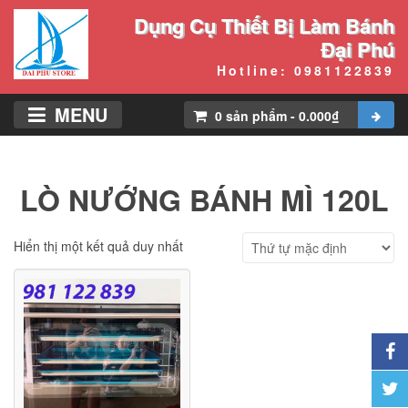
Dụng Cụ Thiết Bị Làm Bánh
Đại Phú
Hotline: 0981122839
MENU
0
sản phẩm
-
0.000
₫
LÒ NƯỚNG BÁNH MÌ 120L
Hiển thị một kết quả duy nhất