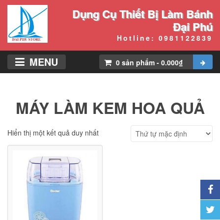
Dụng Cụ Thiết Bị Làm Bánh
Đại Phú
Hotline: 0981122839
MENU
0
sản phẩm
-
0.000
₫
MÁY LÀM KEM HOA QUẢ
Hiển thị một kết quả duy nhất