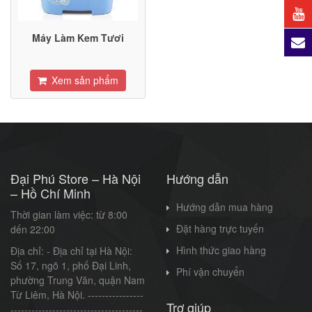
Máy Làm Kem Tươi
Xem sản phẩm
Đại Phú Store – Hà Nội
Hướng dẫn
– Hồ Chí Minh
Hướng dẫn mua hàng
Thời gian làm việc: từ 8:00
Đặt hàng trực tuyến
dến 22:00
Hình thức giao hàng
Địa chỉ: - Địa chỉ tại Hà Nội:
Số 17, ngõ 1, phố Đại Linh,
Phí vận chuyển
phường Trung Văn, quận Nam
Từ Liêm, Hà Nội. ----------------
Trợ giúp
--------------------------------------