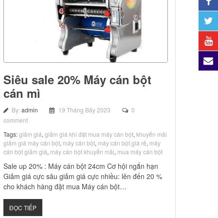
Siêu sale 20% Máy cán bột
cán mì
By:
admin
19 Tháng Bảy 2023
0
comment
Tags:
giảm giá
,
giảm giá khi đặt mua máy cán bột
,
khuyến mãi
giảm giá máy cán bột
,
máy cán bột
,
máy cán bột giá rẻ
,
máy
cán bột giảm giá
,
máy cán bột khuyến mãi
,
mua máy cán bột
Sale up 20% : Máy cán bột 24cm Cơ hội ngắn hạn
Giảm giá cực sâu giảm giá cực nhiều: lên đến 20 %
cho khách hàng đặt mua Máy cán bột…
ĐỌC TIẾP