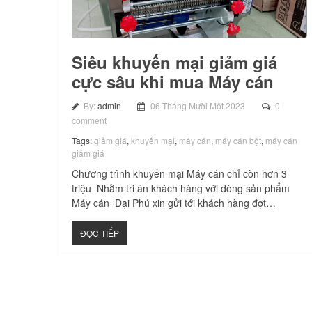
Siêu khuyến mại giảm giá
cực sâu khi mua Máy cán
By:
admin
06 Tháng Mười Một 2023
0
comment
Tags:
giảm giá
,
khuyến mại
,
máy cán
,
máy cán bột
,
máy cán
giảm giá
Chương trình khuyến mại Máy cán chỉ còn hơn 3
triệu Nhằm tri ân khách hàng với dòng sản phẩm
Máy cán Đại Phú xin gửi tới khách hàng đợt…
ĐỌC TIẾP