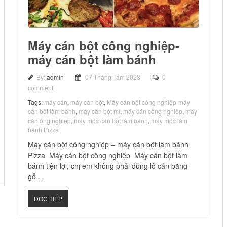
Máy cán bột công nghiệp-
máy cán bột làm bánh
By:
admin
07 Tháng Tám 2023
0
comment
Tags:
máy cán
,
máy cán bột
,
Máy cán bột công nghiệp-máy
cán bột làm bánh
,
máy cán bột mì
,
máy cán công nghiệp
,
máy
cán ông nghiệp
,
máy móc cán bột làm bánh
,
máy móc làm
bánh Pizza
Máy cán bột công nghiệp – máy cán bột làm bánh
Pizza Máy cán bột công nghiệp Máy cán bột làm
bánh tiện lợi, chị em không phải dùng lô cán bằng
gỗ…
ĐỌC TIẾP