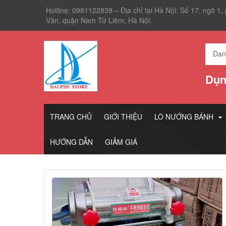
Hotline: 0981122839 – Địa chỉ tại Hà Nội: Số 17, ngõ 1
Văn, quận Nam Từ Liêm, Hà Nội.
Dụn
TRANG CHỦ
GIỚI THIỆU
LÒ NƯỚNG BÁNH
HƯỚNG DẪN
GIẢM GIÁ