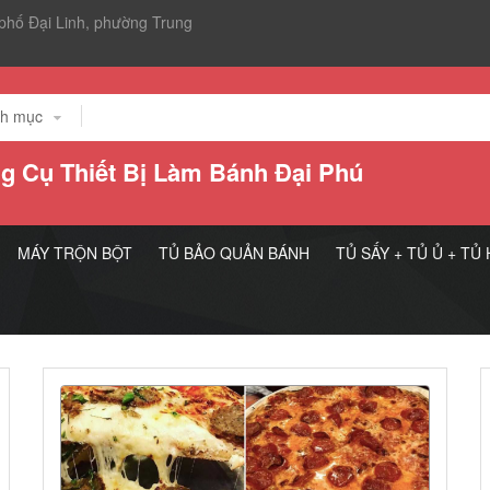
, phố Đại Linh, phường Trung
g Cụ Thiết Bị Làm Bánh Đại Phú
MÁY TRỘN BỘT
TỦ BẢO QUẢN BÁNH
TỦ SẤY + TỦ Ủ + TỦ