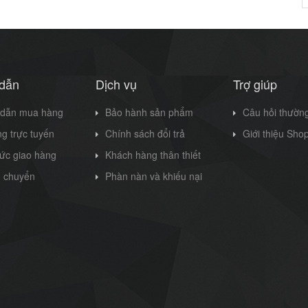
dẫn
Dịch vụ
Trợ giúp
dẫn mua hàng
Bảo hành sản phẩm
Câu hỏi thườn
g trực tuyến
Chính sách đổi trả
Giới thiệu Sho
hức giao hàng
Khách hàng thân thiết
n chuyển
Phàn nàn và khiếu nại