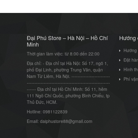
Đại Phú Store – Hà Nội – Hồ Chí
Hướng 
Minh
Hướng 
Thời gian làm việc: từ 8:00 dến 22:00
Đặt hàn
Địa chỉ: - Địa chỉ tại Hà Nội: Số 17, ngõ 1,
Hình t
phố Đại Linh, phường Trung Văn, quận
Nam Từ Liêm, Hà Nội. -------------------------
Phí vậ
------------------------------------------------------
------ Địa chỉ tại Hồ Chí Minh: Số 11, hẻm
111 Ngô Chí Quốc, phường Bình Chiểu, tp
Thủ Đức, HCM.
Hotline: 0981122839
Email: daiphustore88@gmail.com