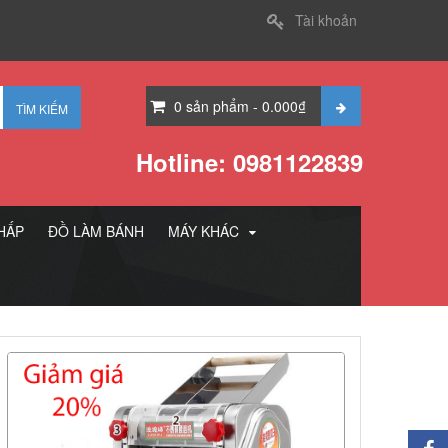
Tài khoản
0
sản phẩm
-
0.000
₫
Hotline: 0981122839
 HẤP
ĐỒ LÀM BÁNH
MÁY KHÁC